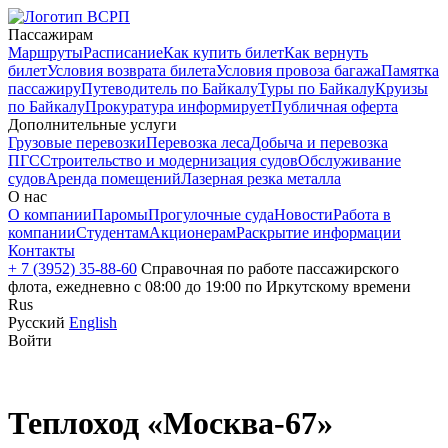
Пассажирам
Маршруты
Расписание
Как купить билет
Как вернуть
билет
Условия возврата билета
Условия провоза багажа
Памятка
пассажиру
Путеводитель по Байкалу
Туры по Байкалу
Круизы
по Байкалу
Прокуратура информирует
Публичная оферта
Дополнительные услуги
Грузовые перевозки
Перевозка леса
Добыча и перевозка
ПГС
Строительство и модернизация судов
Обслуживание
судов
Аренда помещений
Лазерная резка металла
О нас
О компании
Паромы
Прогулочные суда
Новости
Работа в
компании
Студентам
Акционерам
Раскрытие информации
Контакты
+ 7 (3952) 35-88-60
Справочная по работе пассажирского
флота, ежедневно с 08:00 до 19:00 по Иркутскому времени
Rus
Русский
English
Войти
Теплоход «Москва-67»