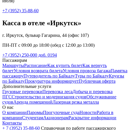
июля)
+7 (3952) 35-88-60
Касса в отеле «Иркутск»
г. Иркутск, бульвар Гагарина, 44 (офис 107)
ПН-ПТ с 09:00 до 18:00 (обед с 12:00 до 13:00)
+7 (3952) 250-000 доб. 0194
Пассажирам
Маршруты
Расписание
Как купить билет
Как вернуть
билет
Условия возврата билета
Условия провоза багажа
Памятка
пассажиру
Путеводитель по Байкалу
Туры по Байкалу
Круизы
по Байкалу
Прокуратура информирует
Публичная оферта
Дополнительные услуги
Грузовые перевозки
Перевозка леса
Добыча и перевозка
ПГС
Строительство и модернизация судов
Обслуживание
судов
Аренда помещений
Лазерная резка металла
О нас
О компании
Паромы
Прогулочные суда
Новости
Работа в
компании
Студентам
Акционерам
Раскрытие информации
Контакты
+ 7 (3952) 35-88-60
Справочная по работе пассажирского