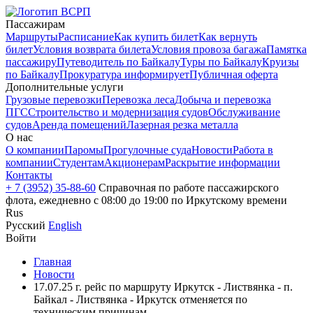
Пассажирам
Маршруты
Расписание
Как купить билет
Как вернуть
билет
Условия возврата билета
Условия провоза багажа
Памятка
пассажиру
Путеводитель по Байкалу
Туры по Байкалу
Круизы
по Байкалу
Прокуратура информирует
Публичная оферта
Дополнительные услуги
Грузовые перевозки
Перевозка леса
Добыча и перевозка
ПГС
Строительство и модернизация судов
Обслуживание
судов
Аренда помещений
Лазерная резка металла
О нас
О компании
Паромы
Прогулочные суда
Новости
Работа в
компании
Студентам
Акционерам
Раскрытие информации
Контакты
+ 7 (3952) 35-88-60
Справочная по работе пассажирского
флота, ежедневно с 08:00 до 19:00 по Иркутскому времени
Rus
Русский
English
Войти
Главная
Новости
17.07.25 г. рейс по маршруту Иркутск - Листвянка - п.
Байкал - Листвянка - Иркутск отменяется по
техническим причинам