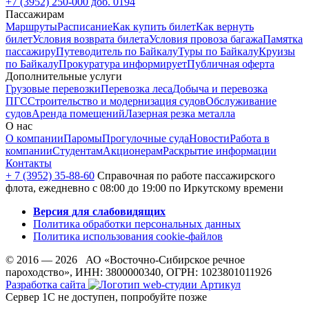
+7 (3952) 250-000 доб. 0194
Пассажирам
Маршруты
Расписание
Как купить билет
Как вернуть
билет
Условия возврата билета
Условия провоза багажа
Памятка
пассажиру
Путеводитель по Байкалу
Туры по Байкалу
Круизы
по Байкалу
Прокуратура информирует
Публичная оферта
Дополнительные услуги
Грузовые перевозки
Перевозка леса
Добыча и перевозка
ПГС
Строительство и модернизация судов
Обслуживание
судов
Аренда помещений
Лазерная резка металла
О нас
О компании
Паромы
Прогулочные суда
Новости
Работа в
компании
Студентам
Акционерам
Раскрытие информации
Контакты
+ 7 (3952) 35-88-60
Справочная по работе пассажирского
флота, ежедневно с 08:00 до 19:00 по Иркутскому времени
Версия для слабовидящих
Политика обработки персональных данных
Политика использования cookie-файлов
© 2016 — 2026 АО «Восточно-Сибирское речное
пароходство», ИНН: 3800000340, ОГРН: 1023801011926
Разработка сайта
Сервер 1С не доступен, попробуйте позже