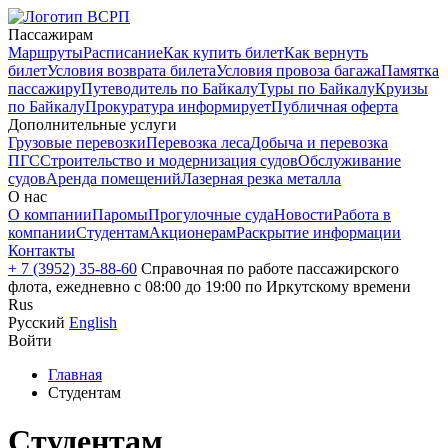
Пассажирам
Маршруты
Расписание
Как купить билет
Как вернуть
билет
Условия возврата билета
Условия провоза багажа
Памятка
пассажиру
Путеводитель по Байкалу
Туры по Байкалу
Круизы
по Байкалу
Прокуратура информирует
Публичная оферта
Дополнительные услуги
Грузовые перевозки
Перевозка леса
Добыча и перевозка
ПГС
Строительство и модернизация судов
Обслуживание
судов
Аренда помещений
Лазерная резка металла
О нас
О компании
Паромы
Прогулочные суда
Новости
Работа в
компании
Студентам
Акционерам
Раскрытие информации
Контакты
+ 7 (3952) 35-88-60
Справочная по работе пассажирского
флота, ежедневно с 08:00 до 19:00 по Иркутскому времени
Rus
Русский
English
Войти
Главная
Студентам
Студентам