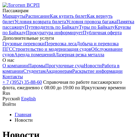
Пассажирам
Маршруты
Расписание
Как купить билет
Как вернуть
билет
Условия возврата билета
Условия провоза багажа
Памятка
пассажиру
Путеводитель по Байкалу
Туры по Байкалу
Круизы
по Байкалу
Прокуратура информирует
Публичная оферта
Дополнительные услуги
Грузовые перевозки
Перевозка леса
Добыча и перевозка
ПГС
Строительство и модернизация судов
Обслуживание
судов
Аренда помещений
Лазерная резка металла
О нас
О компании
Паромы
Прогулочные суда
Новости
Работа в
компании
Студентам
Акционерам
Раскрытие информации
Контакты
+ 7 (3952) 35-88-60
Справочная по работе пассажирского
флота, ежедневно с 08:00 до 19:00 по Иркутскому времени
Rus
Русский
English
Войти
Главная
Новости
Новости