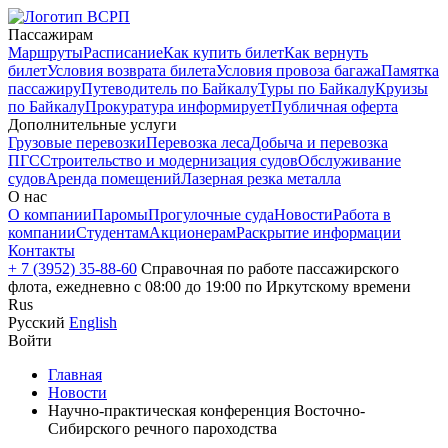
Пассажирам
Маршруты
Расписание
Как купить билет
Как вернуть
билет
Условия возврата билета
Условия провоза багажа
Памятка
пассажиру
Путеводитель по Байкалу
Туры по Байкалу
Круизы
по Байкалу
Прокуратура информирует
Публичная оферта
Дополнительные услуги
Грузовые перевозки
Перевозка леса
Добыча и перевозка
ПГС
Строительство и модернизация судов
Обслуживание
судов
Аренда помещений
Лазерная резка металла
О нас
О компании
Паромы
Прогулочные суда
Новости
Работа в
компании
Студентам
Акционерам
Раскрытие информации
Контакты
+ 7 (3952) 35-88-60
Справочная по работе пассажирского
флота, ежедневно с 08:00 до 19:00 по Иркутскому времени
Rus
Русский
English
Войти
Главная
Новости
Научно-практическая конференция Восточно-
Сибирского речного пароходства