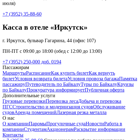
июля)
+7 (3952) 35-88-60
Касса в отеле «Иркутск»
г. Иркутск, бульвар Гагарина, 44 (офис 107)
ПН-ПТ с 09:00 до 18:00 (обед с 12:00 до 13:00)
+7 (3952) 250-000 доб. 0194
Пассажирам
Маршруты
Расписание
Как купить билет
Как вернуть
билет
Условия возврата билета
Условия провоза багажа
Памятка
пассажиру
Путеводитель по Байкалу
Туры по Байкалу
Круизы
по Байкалу
Прокуратура информирует
Публичная оферта
Дополнительные услуги
Грузовые перевозки
Перевозка леса
Добыча и перевозка
ПГС
Строительство и модернизация судов
Обслуживание
судов
Аренда помещений
Лазерная резка металла
О нас
О компании
Паромы
Прогулочные суда
Новости
Работа в
компании
Студентам
Акционерам
Раскрытие информации
Контакты