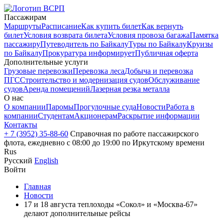
Пассажирам
Маршруты
Расписание
Как купить билет
Как вернуть
билет
Условия возврата билета
Условия провоза багажа
Памятка
пассажиру
Путеводитель по Байкалу
Туры по Байкалу
Круизы
по Байкалу
Прокуратура информирует
Публичная оферта
Дополнительные услуги
Грузовые перевозки
Перевозка леса
Добыча и перевозка
ПГС
Строительство и модернизация судов
Обслуживание
судов
Аренда помещений
Лазерная резка металла
О нас
О компании
Паромы
Прогулочные суда
Новости
Работа в
компании
Студентам
Акционерам
Раскрытие информации
Контакты
+ 7 (3952) 35-88-60
Справочная по работе пассажирского
флота, ежедневно с 08:00 до 19:00 по Иркутскому времени
Rus
Русский
English
Войти
Главная
Новости
17 и 18 августа теплоходы «Сокол» и «Москва-67»
делают дополнительные рейсы