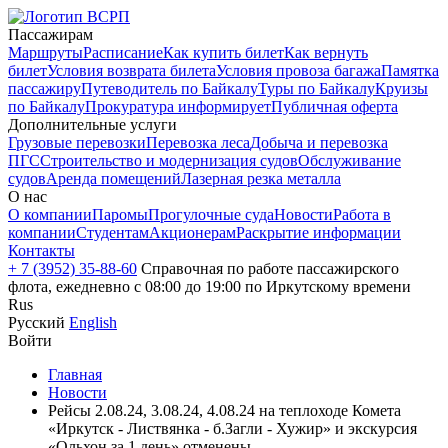
Пассажирам
Маршруты
Расписание
Как купить билет
Как вернуть
билет
Условия возврата билета
Условия провоза багажа
Памятка
пассажиру
Путеводитель по Байкалу
Туры по Байкалу
Круизы
по Байкалу
Прокуратура информирует
Публичная оферта
Дополнительные услуги
Грузовые перевозки
Перевозка леса
Добыча и перевозка
ПГС
Строительство и модернизация судов
Обслуживание
судов
Аренда помещений
Лазерная резка металла
О нас
О компании
Паромы
Прогулочные суда
Новости
Работа в
компании
Студентам
Акционерам
Раскрытие информации
Контакты
+ 7 (3952) 35-88-60
Справочная по работе пассажирского
флота, ежедневно с 08:00 до 19:00 по Иркутскому времени
Rus
Русский
English
Войти
Главная
Новости
Рейсы 2.08.24, 3.08.24, 4.08.24 на теплоходе Комета
«Иркутск - Листвянка - б.Загли - Хужир» и экскурсия
«Ольхон за 1 день» отменены.