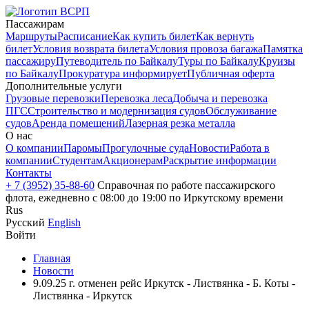
Пассажирам
Маршруты
Расписание
Как купить билет
Как вернуть
билет
Условия возврата билета
Условия провоза багажа
Памятка
пассажиру
Путеводитель по Байкалу
Туры по Байкалу
Круизы
по Байкалу
Прокуратура информирует
Публичная оферта
Дополнительные услуги
Грузовые перевозки
Перевозка леса
Добыча и перевозка
ПГС
Строительство и модернизация судов
Обслуживание
судов
Аренда помещений
Лазерная резка металла
О нас
О компании
Паромы
Прогулочные суда
Новости
Работа в
компании
Студентам
Акционерам
Раскрытие информации
Контакты
+ 7 (3952) 35-88-60
Справочная по работе пассажирского
флота, ежедневно с 08:00 до 19:00 по Иркутскому времени
Rus
Русский
English
Войти
Главная
Новости
9.09.25 г. отменен рейс Иркутск - Листвянка - Б. Коты -
Листвянка - Иркутск