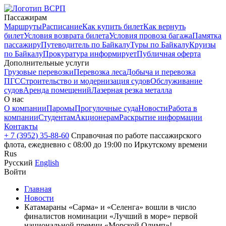
Пассажирам
Маршруты
Расписание
Как купить билет
Как вернуть
билет
Условия возврата билета
Условия провоза багажа
Памятка
пассажиру
Путеводитель по Байкалу
Туры по Байкалу
Круизы
по Байкалу
Прокуратура информирует
Публичная оферта
Дополнительные услуги
Грузовые перевозки
Перевозка леса
Добыча и перевозка
ПГС
Строительство и модернизация судов
Обслуживание
судов
Аренда помещений
Лазерная резка металла
О нас
О компании
Паромы
Прогулочные суда
Новости
Работа в
компании
Студентам
Акционерам
Раскрытие информации
Контакты
+ 7 (3952) 35-88-60
Справочная по работе пассажирского
флота, ежедневно с 08:00 до 19:00 по Иркутскому времени
Rus
Русский
English
Войти
Главная
Новости
Катамараны «Сарма» и «Селенга» вошли в число
финалистов номинации «Лучший в море» первой
национальной премии «Морской Олимп»!