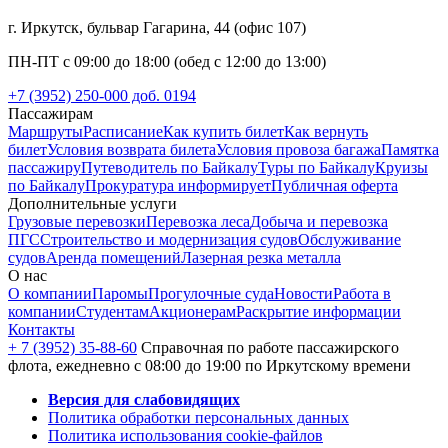
г. Иркутск, бульвар Гагарина, 44 (офис 107)
ПН-ПТ с 09:00 до 18:00 (обед с 12:00 до 13:00)
+7 (3952) 250-000 доб. 0194
Пассажирам
Маршруты
Расписание
Как купить билет
Как вернуть
билет
Условия возврата билета
Условия провоза багажа
Памятка
пассажиру
Путеводитель по Байкалу
Туры по Байкалу
Круизы
по Байкалу
Прокуратура информирует
Публичная оферта
Дополнительные услуги
Грузовые перевозки
Перевозка леса
Добыча и перевозка
ПГС
Строительство и модернизация судов
Обслуживание
судов
Аренда помещений
Лазерная резка металла
О нас
О компании
Паромы
Прогулочные суда
Новости
Работа в
компании
Студентам
Акционерам
Раскрытие информации
Контакты
+ 7 (3952) 35-88-60
Справочная по работе пассажирского
флота, ежедневно с 08:00 до 19:00 по Иркутскому времени
Версия для слабовидящих
Политика обработки персональных данных
Политика использования cookie-файлов