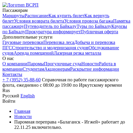
Пассажирам
Маршруты
Расписание
Как купить билет
Как вернуть
билет
Условия возврата билета
Условия провоза багажа
Памятка
пассажиру
Путеводитель по Байкалу
Туры по Байкалу
Круизы
по Байкалу
Прокуратура информирует
Публичная оферта
Дополнительные услуги
Грузовые перевозки
Перевозка леса
Добыча и перевозка
ПГС
Строительство и модернизация судов
Обслуживание
судов
Аренда помещений
Лазерная резка металла
О нас
О компании
Паромы
Прогулочные суда
Новости
Работа в
компании
Студентам
Акционерам
Раскрытие информации
Контакты
+ 7 (3952) 35-88-60
Справочная по работе пассажирского
флота, ежедневно с 08:00 до 19:00 по Иркутскому времени
Rus
Русский
English
Войти
Главная
Новости
Паромная переправа «Балаганск - Игжей» работает до
22.11.25 включительно.