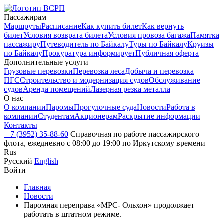
Пассажирам
Маршруты
Расписание
Как купить билет
Как вернуть
билет
Условия возврата билета
Условия провоза багажа
Памятка
пассажиру
Путеводитель по Байкалу
Туры по Байкалу
Круизы
по Байкалу
Прокуратура информирует
Публичная оферта
Дополнительные услуги
Грузовые перевозки
Перевозка леса
Добыча и перевозка
ПГС
Строительство и модернизация судов
Обслуживание
судов
Аренда помещений
Лазерная резка металла
О нас
О компании
Паромы
Прогулочные суда
Новости
Работа в
компании
Студентам
Акционерам
Раскрытие информации
Контакты
+ 7 (3952) 35-88-60
Справочная по работе пассажирского
флота, ежедневно с 08:00 до 19:00 по Иркутскому времени
Rus
Русский
English
Войти
Главная
Новости
Паромная переправа «МРС- Ольхон» продолжает
работать в штатном режиме.