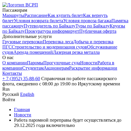
Пассажирам
Маршруты
Расписание
Как купить билет
Как вернуть
билет
Условия возврата билета
Условия провоза багажа
Памятка
пассажиру
Путеводитель по Байкалу
Туры по Байкалу
Круизы
по Байкалу
Прокуратура информирует
Публичная оферта
Дополнительные услуги
Грузовые перевозки
Перевозка леса
Добыча и перевозка
ПГС
Строительство и модернизация судов
Обслуживание
судов
Аренда помещений
Лазерная резка металла
О нас
О компании
Паромы
Прогулочные суда
Новости
Работа в
компании
Студентам
Акционерам
Раскрытие информации
Контакты
+ 7 (3952) 35-88-60
Справочная по работе пассажирского
флота, ежедневно с 08:00 до 19:00 по Иркутскому времени
Rus
Русский
English
Войти
Главная
Новости
Работа паромной переправы будет осуществляться до
29.12.2025 года включительно