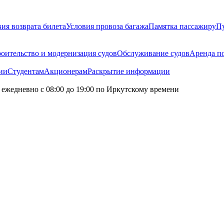
ия возврата билета
Условия провоза багажа
Памятка пассажиру
Пу
оительство и модернизация судов
Обслуживание судов
Аренда п
ии
Студентам
Акционерам
Раскрытие информации
 ежедневно с 08:00 до 19:00 по Иркутскому времени