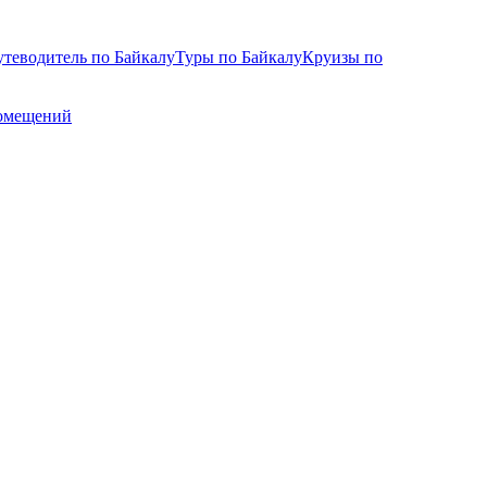
теводитель по Байкалу
Туры по Байкалу
Круизы по
омещений