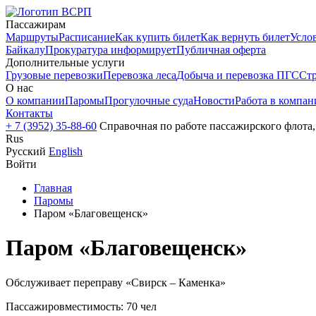
Пассажирам
Маршруты
Расписание
Как купить билет
Как вернуть билет
Услов
Байкалу
Прокуратура информирует
Публичная оферта
Дополнительные услуги
Грузовые перевозки
Перевозка леса
Добыча и перевозка ПГС
Стр
О нас
О компании
Паромы
Прогулочные суда
Новости
Работа в компан
Контакты
+ 7 (3952) 35-88-60
Справочная по работе пассажирского флота,
Rus
Русский
English
Войти
Главная
Паромы
Паром «Благовещенск»
Паром «Благовещенск»
Обслуживает переправу «Свирск – Каменка»
Пассажировместимость: 70 чел