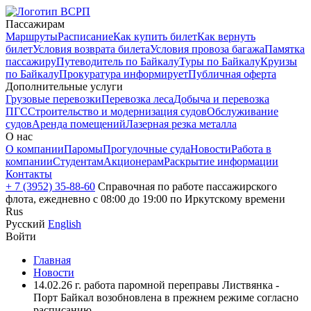
Пассажирам
Маршруты
Расписание
Как купить билет
Как вернуть
билет
Условия возврата билета
Условия провоза багажа
Памятка
пассажиру
Путеводитель по Байкалу
Туры по Байкалу
Круизы
по Байкалу
Прокуратура информирует
Публичная оферта
Дополнительные услуги
Грузовые перевозки
Перевозка леса
Добыча и перевозка
ПГС
Строительство и модернизация судов
Обслуживание
судов
Аренда помещений
Лазерная резка металла
О нас
О компании
Паромы
Прогулочные суда
Новости
Работа в
компании
Студентам
Акционерам
Раскрытие информации
Контакты
+ 7 (3952) 35-88-60
Справочная по работе пассажирского
флота, ежедневно с 08:00 до 19:00 по Иркутскому времени
Rus
Русский
English
Войти
Главная
Новости
14.02.26 г. работа паромной переправы Листвянка -
Порт Байкал возобновлена в прежнем режиме согласно
расписанию.