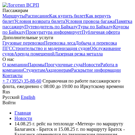
Пассажирам
Маршруты
Расписание
Как купить билет
Как вернуть
билет
Условия возврата билета
Условия провоза багажа
Памятка
пассажиру
Путеводитель по Байкалу
Туры по Байкалу
Круизы
по Байкалу
Прокуратура информирует
Публичная оферта
Дополнительные услуги
Грузовые перевозки
Перевозка леса
Добыча и перевозка
ПГС
Строительство и модернизация судов
Обслуживание
судов
Аренда помещений
Лазерная резка металла
О нас
О компании
Паромы
Прогулочные суда
Новости
Работа в
компании
Студентам
Акционерам
Раскрытие информации
Контакты
+ 7 (3952) 35-88-60
Справочная по работе пассажирского
флота, ежедневно с 08:00 до 19:00 по Иркутскому времени
Rus
Русский
English
Войти
Главная
Новости
14.08.25 г. рейс на теплоходе «Метеор» по маршруту
Балаганск - Братск и 15.08.25 г. по маршруту Братск -
Балаганск отменяются по техническим причинам.