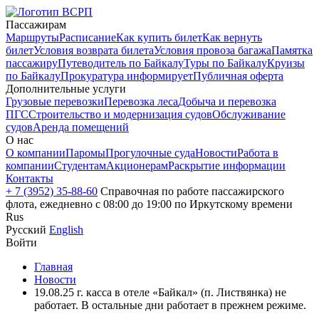
Пассажирам
Маршруты
Расписание
Как купить билет
Как вернуть
билет
Условия возврата билета
Условия провоза багажа
Памятка
пассажиру
Путеводитель по Байкалу
Туры по Байкалу
Круизы
по Байкалу
Прокуратура информирует
Публичная оферта
Дополнительные услуги
Грузовые перевозки
Перевозка леса
Добыча и перевозка
ПГС
Строительство и модернизация судов
Обслуживание
судов
Аренда помещений
О нас
О компании
Паромы
Прогулочные суда
Новости
Работа в
компании
Студентам
Акционерам
Раскрытие информации
Контакты
+ 7 (3952) 35-88-60
Справочная по работе пассажирского
флота, ежедневно с 08:00 до 19:00 по Иркутскому времени
Rus
Русский
English
Войти
Главная
Новости
19.08.25 г. касса в отеле «Байкал» (п. Листвянка) не
работает. В остальные дни работает в прежнем режиме.