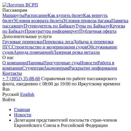
Пассажирам
Маршруты
Расписание
Как купить билет
Как вернуть
билет
Условия возврата билета
Условия провоза багажа
Памятка
пассажиру
Путеводитель по Байкалу
Туры по Байкалу
Круизы
по Байкалу
Прокуратура информирует
Публичная оферта
Дополнительные услуги
Грузовые перевозки
Перевозка леса
Добыча и перевозка
ПГС
Строительство и модернизация судов
Обслуживание
судов
Аренда помещений
Лазерная резка металла
О нас
О компании
Паромы
Прогулочные суда
Новости
Работа в
компании
Студентам
Акционерам
Раскрытие информации
Контакты
+ 7 (3952) 35-88-60
Справочная по работе пассажирского
флота, ежедневно с 08:00 до 19:00 по Иркутскому времени
Rus
Русский
English
Войти
Главная
Новости
Делегация представителей посольств стран-членов
Европейского Союза в Российской Федерации