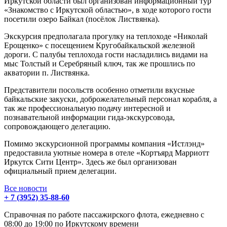
Иркутской области был организован информационный тур
«Знакомство с Иркутской областью», в ходе которого гости
посетили озеро Байкал (посёлок Листвянка).
Экскурсия предполагала прогулку на теплоходе «Николай
Ерощенко» с посещением Кругобайкальской железной
дороги. С палубы теплохода гости насладились видами на
мыс Толстый и Серебряный ключ, так же прошлись по
акватории п. Листвянка.
Представители посольств особенно отметили вкусные
байкальские закуски, доброжелательный персонал корабля, а
так же профессиональную подачу интересной и
познавательной информации гида-экскурсовода,
сопровождающего делегацию.
Помимо экскурсионной программы компания «Истлэнд»
предоставила уютные номера в отеле «Кортъярд Марриотт
Иркутск Сити Центр». Здесь же был организован
официальный прием делегации.
Все новости
+ 7 (3952) 35-88-60
Справочная по работе пассажирского флота, ежедневно с
08:00 до 19:00 по Иркутскому времени