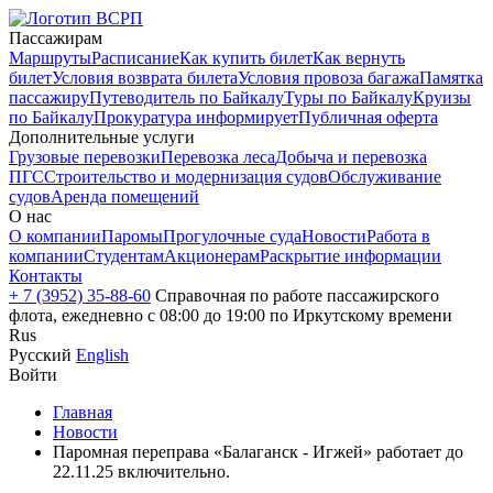
Пассажирам
Маршруты
Расписание
Как купить билет
Как вернуть
билет
Условия возврата билета
Условия провоза багажа
Памятка
пассажиру
Путеводитель по Байкалу
Туры по Байкалу
Круизы
по Байкалу
Прокуратура информирует
Публичная оферта
Дополнительные услуги
Грузовые перевозки
Перевозка леса
Добыча и перевозка
ПГС
Строительство и модернизация судов
Обслуживание
судов
Аренда помещений
О нас
О компании
Паромы
Прогулочные суда
Новости
Работа в
компании
Студентам
Акционерам
Раскрытие информации
Контакты
+ 7 (3952) 35-88-60
Справочная по работе пассажирского
флота, ежедневно с 08:00 до 19:00 по Иркутскому времени
Rus
Русский
English
Войти
Главная
Новости
Паромная переправа «Балаганск - Игжей» работает до
22.11.25 включительно.