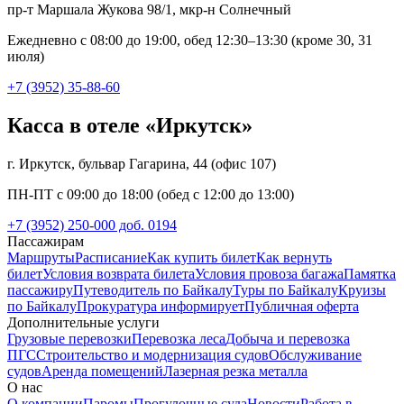
пр-т Маршала Жукова 98/1, мкр-н Солнечный
Ежедневно с 08:00 до 19:00, обед 12:30–13:30 (кроме 30, 31
июля)
+7 (3952) 35-88-60
Касса в отеле «Иркутск»
г. Иркутск, бульвар Гагарина, 44 (офис 107)
ПН-ПТ с 09:00 до 18:00 (обед с 12:00 до 13:00)
+7 (3952) 250-000 доб. 0194
Пассажирам
Маршруты
Расписание
Как купить билет
Как вернуть
билет
Условия возврата билета
Условия провоза багажа
Памятка
пассажиру
Путеводитель по Байкалу
Туры по Байкалу
Круизы
по Байкалу
Прокуратура информирует
Публичная оферта
Дополнительные услуги
Грузовые перевозки
Перевозка леса
Добыча и перевозка
ПГС
Строительство и модернизация судов
Обслуживание
судов
Аренда помещений
Лазерная резка металла
О нас
О компании
Паромы
Прогулочные суда
Новости
Работа в