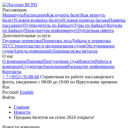
Пассажирам
Маршруты
Расписание
Как купить билет
Как вернуть
билет
Условия возврата билета
Условия провоза багажа
Памятка
пассажиру
Путеводитель по Байкалу
Туры по Байкалу
Круизы
по Байкалу
Прокуратура информирует
Публичная оферта
Дополнительные услуги
Грузовые перевозки
Перевозка леса
Добыча и перевозка
ПГС
Строительство и модернизация судов
Обслуживание
судов
Аренда помещений
Лазерная резка металла
О нас
О компании
Паромы
Прогулочные суда
Новости
Работа в
компании
Студентам
Акционерам
Раскрытие информации
Контакты
+ 7 (3952) 35-88-60
Справочная по работе пассажирского
флота, ежедневно с 08:00 до 19:00 по Иркутскому времени
Rus
Русский
English
Войти
Главная
Новости
Продажа билетов на сезон 2024 открыта!
Новости компании