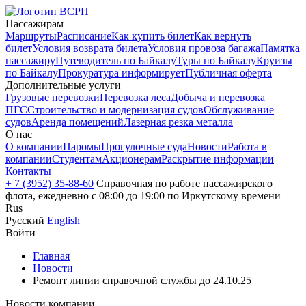
Пассажирам
Маршруты
Расписание
Как купить билет
Как вернуть
билет
Условия возврата билета
Условия провоза багажа
Памятка
пассажиру
Путеводитель по Байкалу
Туры по Байкалу
Круизы
по Байкалу
Прокуратура информирует
Публичная оферта
Дополнительные услуги
Грузовые перевозки
Перевозка леса
Добыча и перевозка
ПГС
Строительство и модернизация судов
Обслуживание
судов
Аренда помещений
Лазерная резка металла
О нас
О компании
Паромы
Прогулочные суда
Новости
Работа в
компании
Студентам
Акционерам
Раскрытие информации
Контакты
+ 7 (3952) 35-88-60
Справочная по работе пассажирского
флота, ежедневно с 08:00 до 19:00 по Иркутскому времени
Rus
Русский
English
Войти
Главная
Новости
Ремонт линии справочной службы до 24.10.25
Новости компании