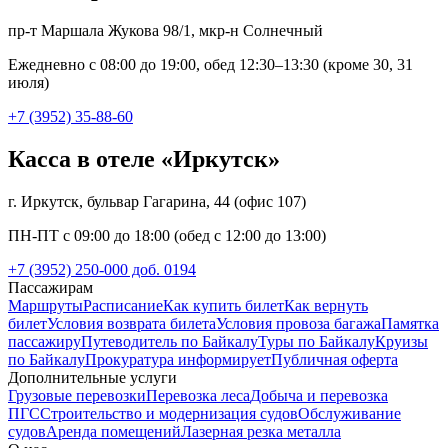
пр-т Маршала Жукова 98/1, мкр-н Солнечный
Ежедневно с 08:00 до 19:00, обед 12:30–13:30 (кроме 30, 31
июля)
+7 (3952) 35-88-60
Касса в отеле «Иркутск»
г. Иркутск, бульвар Гагарина, 44 (офис 107)
ПН-ПТ с 09:00 до 18:00 (обед с 12:00 до 13:00)
+7 (3952) 250-000 доб. 0194
Пассажирам
Маршруты
Расписание
Как купить билет
Как вернуть
билет
Условия возврата билета
Условия провоза багажа
Памятка
пассажиру
Путеводитель по Байкалу
Туры по Байкалу
Круизы
по Байкалу
Прокуратура информирует
Публичная оферта
Дополнительные услуги
Грузовые перевозки
Перевозка леса
Добыча и перевозка
ПГС
Строительство и модернизация судов
Обслуживание
судов
Аренда помещений
Лазерная резка металла