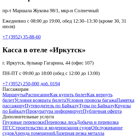
пр-т Маршала Жукова 98/1, мкр-н Солнечный
Ежедневно с 08:00 до 19:00, обед 12:30–13:30 (кроме 30, 31
июля)
+7 (3952) 35-88-60
Касса в отеле «Иркутск»
г. Иркутск, бульвар Гагарина, 44 (офис 107)
ПН-ПТ с 09:00 до 18:00 (обед с 12:00 до 13:00)
+7 (3952) 250-000 доб. 0194
Пассажирам
Маршруты
Расписание
Как купить билет
Как вернуть
билет
Условия возврата билета
Условия провоза багажа
Памятка
пассажиру
Путеводитель по Байкалу
Туры по Байкалу
Круизы
по Байкалу
Прокуратура информирует
Публичная оферта
Дополнительные услуги
Грузовые перевозки
Перевозка леса
Добыча и перевозка
ПГС
Строительство и модернизация судов
Обслуживание
судов
Аренда помещений
Лазерная резка металла