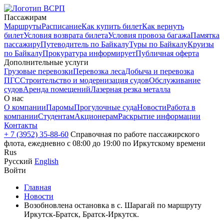
Пассажирам
Маршруты
Расписание
Как купить билет
Как вернуть
билет
Условия возврата билета
Условия провоза багажа
Памятка
пассажиру
Путеводитель по Байкалу
Туры по Байкалу
Круизы
по Байкалу
Прокуратура информирует
Публичная оферта
Дополнительные услуги
Грузовые перевозки
Перевозка леса
Добыча и перевозка
ПГС
Строительство и модернизация судов
Обслуживание
судов
Аренда помещений
Лазерная резка металла
О нас
О компании
Паромы
Прогулочные суда
Новости
Работа в
компании
Студентам
Акционерам
Раскрытие информации
Контакты
+ 7 (3952) 35-88-60
Справочная по работе пассажирского
флота, ежедневно с 08:00 до 19:00 по Иркутскому времени
Rus
Русский
English
Войти
Главная
Новости
Возобновлена остановка в с. Шарагай по маршруту
Иркутск-Братск, Братск-Иркутск.